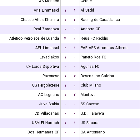
AS Monaco
-
-
Getafe
Aris Limmasol
۱
۱
Al Sadd
Chabab Atlas Khenifra
۰
۰
Racing de Casablanca
Real Zaragoza
۰
۰
Andorra CF
Atletico Petroleos de Luanda
۴
۰
Reus FC Reddis
AEL Limassol
۲
۱
PAE APS Atromitos Athens
Levadiakos
۱
۰
Panetolikos FC
CF Lorca Deportiva
-
-
Aguilas FC
Pavonese
۱
۲
Desenzano Calvina
US Pergolettese
۱
۰
Club Milano
AC Legnano
۰
۲
Mantova
Juve Stabia
-
-
SS Cavese
CD Villacanas
-
-
U.D. Talavera
USM El Harrach
۱
۱
JS Saoura
Dos Hermanas CF
-
-
CA Antoniano