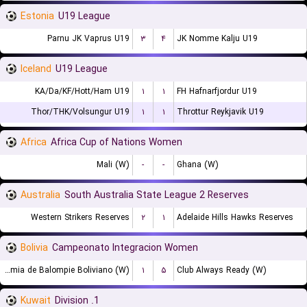
Estonia
U19 League
Parnu JK Vaprus U19
۳
۴
JK Nomme Kalju U19
Iceland
U19 League
KA/Da/KF/Hott/Ham U19
۱
۱
FH Hafnarfjordur U19
Thor/THK/Volsungur U19
۱
۱
Throttur Reykjavik U19
Africa
Africa Cup of Nations Women
Mali (W)
-
-
Ghana (W)
Australia
South Australia State League 2 Reserves
Western Strikers Reserves
۲
۱
Adelaide Hills Hawks Reserves
Bolivia
Campeonato Integracion Women
Academia de Balompie Boliviano (W)
۱
۵
Club Always Ready (W)
Kuwait
1. Division