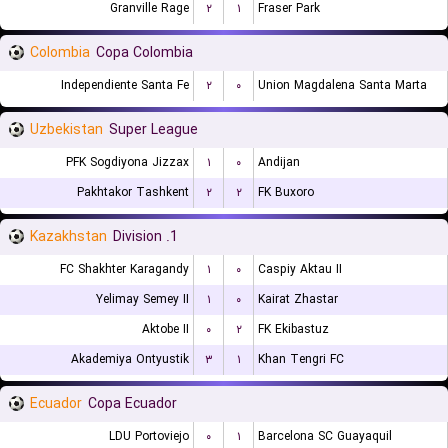
Granville Rage
۲
۱
Fraser Park
Colombia
Copa Colombia
Independiente Santa Fe
۲
۰
Union Magdalena Santa Marta
Uzbekistan
Super League
PFK Sogdiyona Jizzax
۱
۰
Andijan
Pakhtakor Tashkent
۲
۲
FK Buxoro
Kazakhstan
1. Division
FC Shakhter Karagandy
۱
۰
Caspiy Aktau II
Yelimay Semey II
۱
۰
Kairat Zhastar
Aktobe II
۰
۲
FK Ekibastuz
Akademiya Ontyustik
۳
۱
Khan Tengri FC
Ecuador
Copa Ecuador
LDU Portoviejo
۰
۱
Barcelona SC Guayaquil