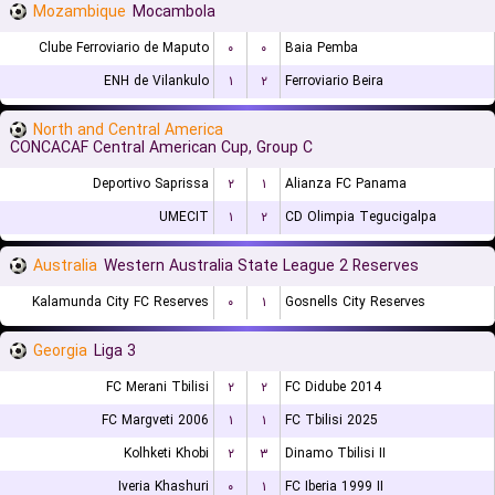
Mozambique
Mocambola
Clube Ferroviario de Maputo
۰
۰
Baia Pemba
ENH de Vilankulo
۱
۲
Ferroviario Beira
North and Central America
CONCACAF Central American Cup, Group C
Deportivo Saprissa
۲
۱
Alianza FC Panama
UMECIT
۱
۲
CD Olimpia Tegucigalpa
Australia
Western Australia State League 2 Reserves
Kalamunda City FC Reserves
۰
۱
Gosnells City Reserves
Georgia
Liga 3
FC Merani Tbilisi
۲
۲
FC Didube 2014
FC Margveti 2006
۱
۱
FC Tbilisi 2025
Kolhketi Khobi
۲
۳
Dinamo Tbilisi II
Iveria Khashuri
۰
۱
FC Iberia 1999 II