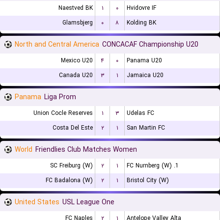
Naestved BK
۱
۰
Hvidovre IF
Glamsbjerg
۰
۸
Kolding BK
North and Central America
CONCACAF Championship U20
Mexico U20
۴
۰
Panama U20
Canada U20
۳
۱
Jamaica U20
Panama
Liga Prom
Union Cocle Reserves
۱
۳
Udelas FC
Costa Del Este
۲
۱
San Martin FC
World
Friendlies Club Matches Women
SC Freiburg (W)
۲
۱
1. FC Nurnberg (W)
FC Badalona (W)
۲
۱
Bristol City (W)
United States
USL League One
FC Naples
۲
۱
Antelope Valley Alta