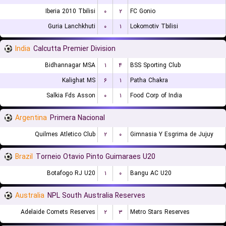
Iberia 2010 Tbilisi
۰
۲
FC Gonio
Guria Lanchkhuti
۰
۱
Lokomotiv Tbilisi
India
Calcutta Premier Division
Bidhannagar MSA
۱
۴
BSS Sporting Club
Kalighat MS
۶
۱
Patha Chakra
Salkia Fds Asson
۰
۱
Food Corp of India
Argentina
Primera Nacional
Quilmes Atletico Club
۲
۰
Gimnasia Y Esgrima de Jujuy
Brazil
Torneio Otavio Pinto Guimaraes U20
Botafogo RJ U20
۱
۰
Bangu AC U20
Australia
NPL South Australia Reserves
Adelaide Comets Reserves
۲
۳
Metro Stars Reserves