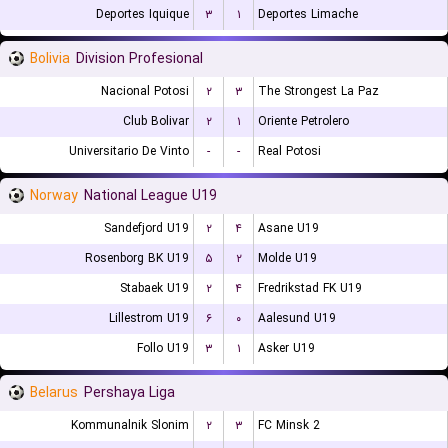
Deportes Iquique
۳
۱
Deportes Limache
Bolivia
Division Profesional
Nacional Potosi
۲
۳
The Strongest La Paz
Club Bolivar
۲
۱
Oriente Petrolero
Universitario De Vinto
-
-
Real Potosi
Norway
National League U19
Sandefjord U19
۲
۴
Asane U19
Rosenborg BK U19
۵
۲
Molde U19
Stabaek U19
۲
۴
Fredrikstad FK U19
Lillestrom U19
۶
۰
Aalesund U19
Follo U19
۳
۱
Asker U19
Belarus
Pershaya Liga
Kommunalnik Slonim
۲
۳
FC Minsk 2