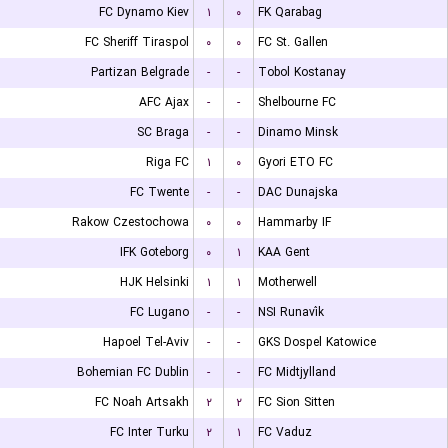
FC Dynamo Kiev
۱
۰
FK Qarabag
FC Sheriff Tiraspol
۰
۰
FC St. Gallen
Partizan Belgrade
-
-
Tobol Kostanay
AFC Ajax
-
-
Shelbourne FC
SC Braga
-
-
Dinamo Minsk
Riga FC
۱
۰
Gyori ETO FC
FC Twente
-
-
DAC Dunajska
Rakow Czestochowa
۰
۰
Hammarby IF
IFK Goteborg
۰
۱
KAA Gent
HJK Helsinki
۱
۱
Motherwell
FC Lugano
-
-
NSI Runavík
Hapoel Tel-Aviv
-
-
GKS Dospel Katowice
Bohemian FC Dublin
-
-
FC Midtjylland
FC Noah Artsakh
۲
۲
FC Sion Sitten
FC Inter Turku
۲
۱
FC Vaduz