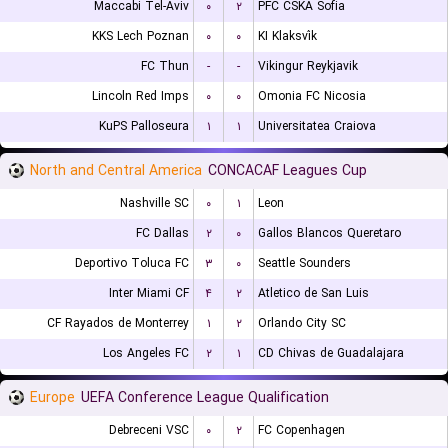
Maccabi Tel-Aviv
۰
۲
PFC CSKA Sofia
KKS Lech Poznan
۰
۰
KI Klaksvík
FC Thun
-
-
Vikingur Reykjavik
Lincoln Red Imps
۰
۰
Omonia FC Nicosia
KuPS Palloseura
۱
۱
Universitatea Craiova
North and Central America
CONCACAF Leagues Cup
Nashville SC
۰
۱
Leon
FC Dallas
۲
۰
Gallos Blancos Queretaro
Deportivo Toluca FC
۳
۰
Seattle Sounders
Inter Miami CF
۴
۲
Atletico de San Luis
CF Rayados de Monterrey
۱
۲
Orlando City SC
Los Angeles FC
۲
۱
CD Chivas de Guadalajara
Europe
UEFA Conference League Qualification
Debreceni VSC
۰
۲
FC Copenhagen