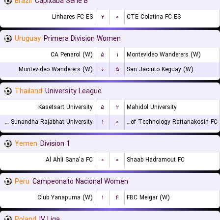
Brazil
Capixaba Serie B
Linhares FC ES
۲
۰
CTE Colatina FC ES
Uruguay
Primera Division Women
CA Penarol (W)
۵
۱
Montevideo Wanderers (W)
Montevideo Wanderers (W)
۰
۵
San Jacinto Keguay (W)
Thailand
University League
Kasetsart University
۵
۲
Mahidol University
Suan Sunandha Rajabhat University
۱
۰
Rajamangala University of Technology Rattanakosin FC
Yemen
Division 1
Al Ahli Sana'a FC
۰
۰
Shaab Hadramout FC
Peru
Campeonato Nacional Women
Club Yanapuma (W)
۱
۴
FBC Melgar (W)
Poland
IV Liga