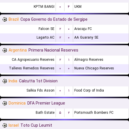
KPTM BANGI
۰
۴
UKM
Brazil
Copa Governo do Estado de Sergipe
Falcon SE
۲
۰
Aracaju FC
Lagarto AC
۲
۰
AA Guarany SE
Argentina
Primera Nacional Reserves
CA Agropecuario Reserves
۲
۱
Almagro Reserves
Talleres Remedios Reserves
۰
۰
Nueva Chicago Reserves
India
Calcutta 1st Division
Salkia Fds Asson
۰
۱
Food Corp of India
Dominica
DFA Premier League
Bath Estate
۵
۲
Portsmouth Bombers FC
Israel
Toto Cup Leumit