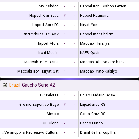
MS Ashdod
۰
۰
Hapoel Ironi Rishon Lezion
Hapoel Kfar-Saba
۲
۰
Hapoel Raanana
Hapoel Acre FC
۰
۰
Kiryat Yam
Bnei-Yehuda Tel-Aviv
۱
۱
Hapoel Kfar Shelem
Hapoel Afula
۰
۰
Maccabi Herzliya
Ironi Modiin
۱
۱
KAFR Qasim
Maccabi Bnei Raina
۱
۰
Maccabi Ahi Nazareth FC
Maccabi Ironi Kiryat Gat
۱
۱
Maccabi Yafo Kabilyo
Brazil
Gaucho Serie A2
EC Pelotas
۱
۰
Uniao Frederiquense
Gremio Esportivo Bage
۲
۰
Lajeadense RS
Aimore
۱
۱
Santa Cruz RS
GE Gloria
۰
۱
Passo Fundo
EC Veranópolis Recreativo Cultural
۰
۰
Brasil de Farroupilha