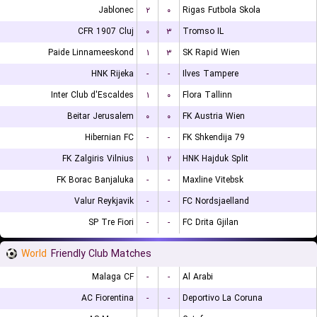
Jablonec
۲
۰
Rigas Futbola Skola
CFR 1907 Cluj
۰
۳
Tromso IL
Paide Linnameeskond
۱
۳
SK Rapid Wien
HNK Rijeka
-
-
Ilves Tampere
Inter Club d'Escaldes
۱
۰
Flora Tallinn
Beitar Jerusalem
۰
۰
FK Austria Wien
Hibernian FC
-
-
FK Shkendija 79
FK Zalgiris Vilnius
۱
۲
HNK Hajduk Split
FK Borac Banjaluka
-
-
Maxline Vitebsk
Valur Reykjavik
-
-
FC Nordsjaelland
SP Tre Fiori
-
-
FC Drita Gjilan
World
Friendly Club Matches
Malaga CF
-
-
Al Arabi
AC Fiorentina
-
-
Deportivo La Coruna