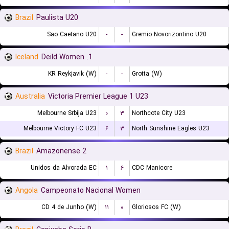
Brazil
Paulista U20
Sao Caetano U20
-
-
Gremio Novorizontino U20
Iceland
1. Deild Women
KR Reykjavik (W)
-
-
Grotta (W)
Australia
Victoria Premier League 1 U23
Melbourne Srbija U23
۰
۳
Northcote City U23
Melbourne Victory FC U23
۶
۳
North Sunshine Eagles U23
Brazil
Amazonense 2
Unidos da Alvorada EC
۱
۶
CDC Manicore
Angola
Campeonato Nacional Women
CD 4 de Junho (W)
۱۱
۰
Gloriosos FC (W)