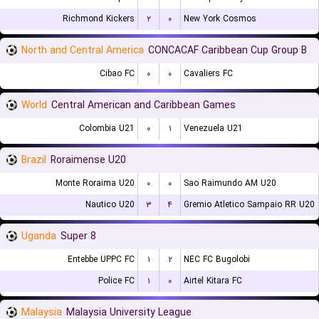
Richmond Kickers
۲
۰
New York Cosmos
North and Central America
CONCACAF Caribbean Cup Group B
Cibao FC
۰
۰
Cavaliers FC
World
Central American and Caribbean Games
Colombia U21
۰
۱
Venezuela U21
Brazil
Roraimense U20
Monte Roraima U20
۰
۰
Sao Raimundo AM U20
Nautico U20
۳
۴
Gremio Atletico Sampaio RR U20
Uganda
Super 8
Entebbe UPPC FC
۱
۲
NEC FC Bugolobi
Police FC
۱
۰
Airtel Kitara FC
Malaysia
Malaysia University League