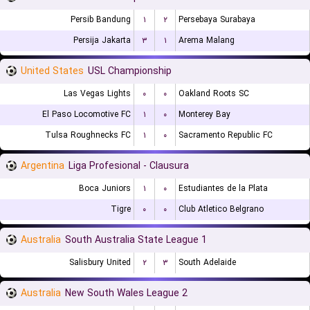
Persib Bandung
۱
۲
Persebaya Surabaya
Persija Jakarta
۳
۱
Arema Malang
United States
USL Championship
Las Vegas Lights
۰
۰
Oakland Roots SC
El Paso Locomotive FC
۱
۰
Monterey Bay
Tulsa Roughnecks FC
۱
۰
Sacramento Republic FC
Argentina
Liga Profesional - Clausura
Boca Juniors
۱
۰
Estudiantes de la Plata
Tigre
۰
۰
Club Atletico Belgrano
Australia
South Australia State League 1
Salisbury United
۲
۳
South Adelaide
Australia
New South Wales League 2