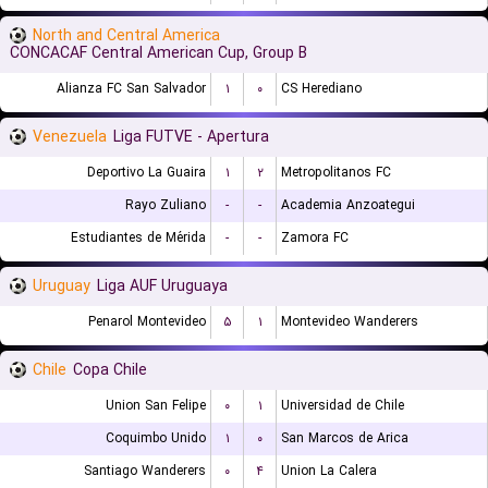
North and Central America
CONCACAF Central American Cup, Group B
Alianza FC San Salvador
۱
۰
CS Herediano
Venezuela
Liga FUTVE - Apertura
Deportivo La Guaira
۱
۲
Metropolitanos FC
Rayo Zuliano
-
-
Academia Anzoategui
Estudiantes de Mérida
-
-
Zamora FC
Uruguay
Liga AUF Uruguaya
Penarol Montevideo
۵
۱
Montevideo Wanderers
Chile
Copa Chile
Union San Felipe
۰
۱
Universidad de Chile
Coquimbo Unido
۱
۰
San Marcos de Arica
Santiago Wanderers
۰
۴
Union La Calera