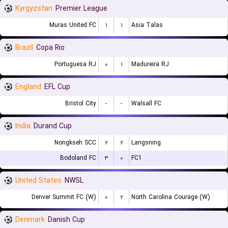
Kyrgyzstan
Premier League
Muras United FC
۱
۱
Asia Talas
Brazil
Copa Rio
Portuguesa RJ
۰
۱
Madureira RJ
England
EFL Cup
Bristol City
-
-
Walsall FC
India
Durand Cup
Nongkseh SCC
۲
۲
Langsning
Bodoland FC
۳
۰
FC1
United States
NWSL
Denver Summit FC (W)
۰
۲
North Carolina Courage (W)
Denmark
Danish Cup