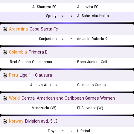
Al Shamiya FC
-
-
AL Jazira FC
Sporty
۰
۰
Al Sahel Abu Halifa
Argentina
Copa Santa Fe
Sanjustino
۰
۳
9 de Julio Rafaela
Colombia
Primera B
Real Soacha Cundinamarca
-
-
Boca Juniors Cali
Peru
Liga 1 - Clausura
Alianza Atletico
-
-
Cienciano Cusco
World
Central American and Caribbean Games Women
Venezuela (W)
-
-
El Salvador (W)
Norway
3. Division avd. 5
Floya
۳
۰
Ulfstind