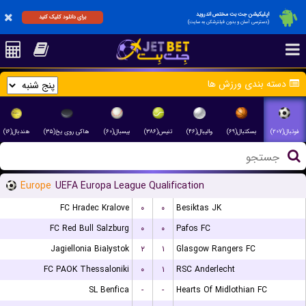
اپلیکیشن جت بت مختص اندروید
برای دانلود کلیک کنید
(دسترسی آسان و بدون فیلترشکن به سایت)
دسته بندی ورزش ها
فوتبال(۲۰۷)
بسکتبال(۶۹)
والیبال(۴۶)
تنیس(۳۸۶)
بیسبال(۶۰)
هاکی روی یخ(۳۵)
هندبال(۱۶)
Europe
UEFA Europa League Qualification
FC Hradec Kralove
۰
۰
Besiktas JK
FC Red Bull Salzburg
۰
۰
Pafos FC
Jagiellonia Białystok
۲
۱
Glasgow Rangers FC
FC PAOK Thessaloniki
۰
۱
RSC Anderlecht
SL Benfica
-
-
Hearts Of Midlothian FC