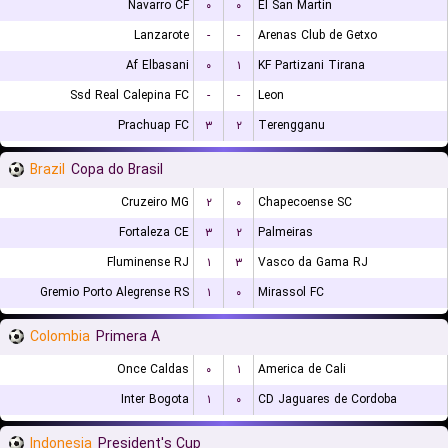
Navarro CF
۰
۰
El San Martin
Lanzarote
-
-
Arenas Club de Getxo
Af Elbasani
۰
۱
KF Partizani Tirana
Ssd Real Calepina FC
-
-
Leon
Prachuap FC
۳
۲
Terengganu
Brazil
Copa do Brasil
Cruzeiro MG
۲
۰
Chapecoense SC
Fortaleza CE
۳
۲
Palmeiras
Fluminense RJ
۱
۳
Vasco da Gama RJ
Gremio Porto Alegrense RS
۱
۰
Mirassol FC
Colombia
Primera A
Once Caldas
۰
۱
America de Cali
Inter Bogota
۱
۰
CD Jaguares de Cordoba
Indonesia
President's Cup