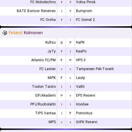
FC Molodechno
۲
۲
Volna Pinsk
BATE Borisov Reserves
۱
۲
Bumprom
FC Orsha
۲
۱
FC Gomel 2
Finland
Kolmonen
Kultsu
۵
۳
HaPK
JyTy
۲
۱
KaaPo
Atlantis FC/PM
۴
۳
HPS II
FC Lasten
۰
۰
Tampereen Peli-Toverit
MiPK
۴
۰
Lautp
Toolon Taisto
۱
۱
Valtti
EIF/Akademi
۳
۰
EPS Reservi
PPJ/Ruoholahti
۱
۱
HooGee
TiPS Vantaa
۱
۴
Ponnistus
MPS
۰
۰
GrIFK Reservi